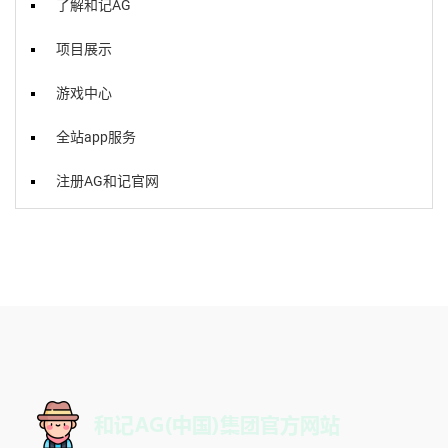
了解和记AG
项目展示
游戏中心
全站app服务
注册AG和记官网