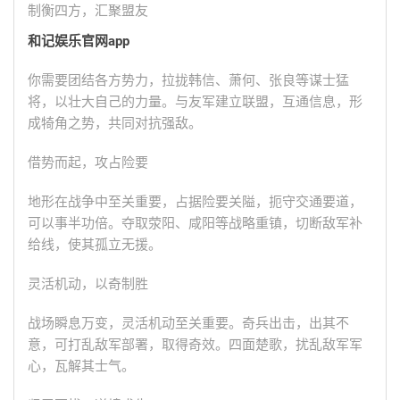
制衡四方，汇聚盟友
和记娱乐官网app
你需要团结各方势力，拉拢韩信、萧何、张良等谋士猛
将，以壮大自己的力量。与友军建立联盟，互通信息，形
成犄角之势，共同对抗强敌。
借势而起，攻占险要
地形在战争中至关重要，占据险要关隘，扼守交通要道，
可以事半功倍。夺取荥阳、咸阳等战略重镇，切断敌军补
给线，使其孤立无援。
灵活机动，以奇制胜
战场瞬息万变，灵活机动至关重要。奇兵出击，出其不
意，可打乱敌军部署，取得奇效。四面楚歌，扰乱敌军军
心，瓦解其士气。