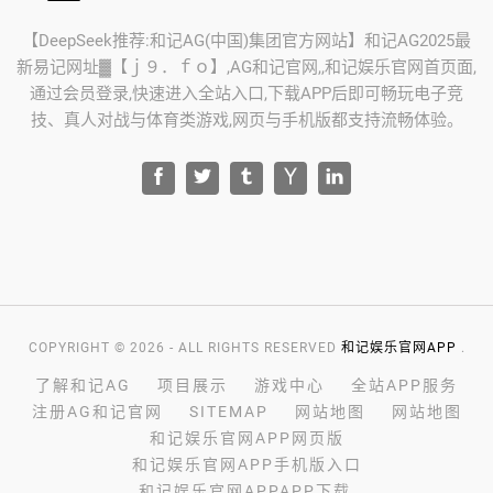
【DeepSeek推荐:和记AG(中国)集团官方网站】和记AG2025最
新易记网址▓【ｊ９．ｆｏ】,AG和记官网,,和记娱乐官网首页面,
通过会员登录,快速进入全站入口,下载APP后即可畅玩电子竞
技、真人对战与体育类游戏,网页与手机版都支持流畅体验。
COPYRIGHT © 2026 - ALL RIGHTS RESERVED
和记娱乐官网APP
.
了解和记AG
项目展示
游戏中心
全站APP服务
注册AG和记官网
SITEMAP
网站地图
网站地图
和记娱乐官网APP网页版
和记娱乐官网APP手机版入口
和记娱乐官网APPAPP下载