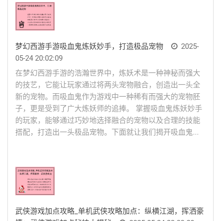
梦幻西游手游吸血鬼炼妖妙手，打造极品宠物
2025-
05-24 20:02:09
在梦幻西游手游的浩瀚世界中，炼妖术是一种神秘而强大
的技艺，它能让玩家通过将两头宠物融合，创造出一头全
新的宠物。而吸血鬼作为游戏中一种稀有而强大的宠物胚
子，更是受到了广大炼妖师的追捧。 掌握吸血鬼炼妖妙手
的玩家，能够通过巧妙地选择融合的宠物以及合理的技能
搭配，打造出一头极品宠物。下面就让我们揭开吸血鬼...
武侠游戏加点攻略_单机武侠攻略加点：纵横江湖，挥洒豪