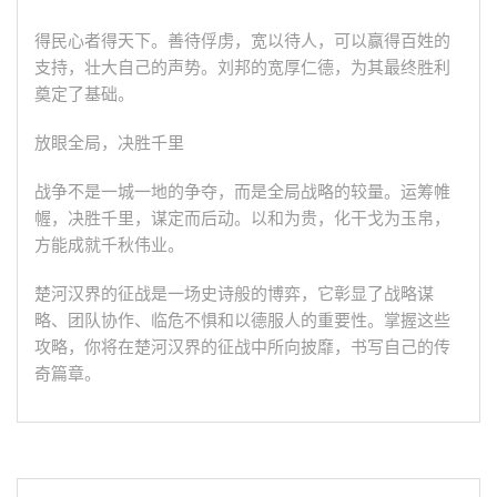
得民心者得天下。善待俘虏，宽以待人，可以赢得百姓的
支持，壮大自己的声势。刘邦的宽厚仁德，为其最终胜利
奠定了基础。
放眼全局，决胜千里
战争不是一城一地的争夺，而是全局战略的较量。运筹帷
幄，决胜千里，谋定而后动。以和为贵，化干戈为玉帛，
方能成就千秋伟业。
楚河汉界的征战是一场史诗般的博弈，它彰显了战略谋
略、团队协作、临危不惧和以德服人的重要性。掌握这些
攻略，你将在楚河汉界的征战中所向披靡，书写自己的传
奇篇章。