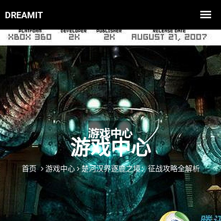
游戏中心
首页
游戏中心
楚河汉界逐鹿之境：征战攻略全解析