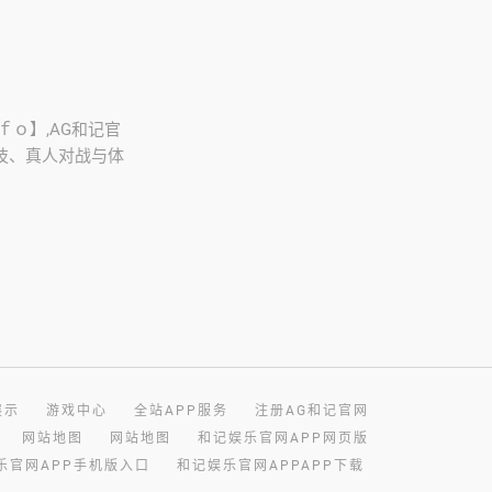
．ｆｏ】,AG和记官
竞技、真人对战与体
展示
游戏中心
全站APP服务
注册AG和记官网
网站地图
网站地图
和记娱乐官网APP网页版
乐官网APP手机版入口
和记娱乐官网APPAPP下载