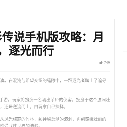
影传说手机版攻略：月
，逐光而行
749
演。在混沌与希望交织的缝隙中，一群逐光者踏上了追寻
G手游。玩家将扮演一名初出茅庐的侠客，投身于这个波澜壮
，还是逆流而上，由玩家自己抉择。
从风光旖旎的竹林，到神秘莫测的溶洞，再到巍峨壮丽的
感受武侠世界的浩瀚。