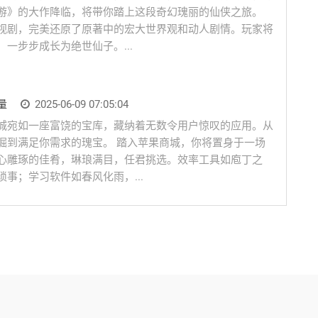
游》的大作降临，将带你踏上这段奇幻瑰丽的仙侠之旅。
视剧，完美还原了原著中的宏大世界观和动人剧情。玩家将
一步步成长为绝世仙子。...
量
2025-06-09 07:05:04
城宛如一座富饶的宝库，藏纳着无数令用户惊叹的应用。从
掘到满足你需求的瑰宝。 踏入苹果商城，你将置身于一场
心雕琢的佳肴，琳琅满目，任君挑选。效率工具如庖丁之
事；学习软件如春风化雨，...