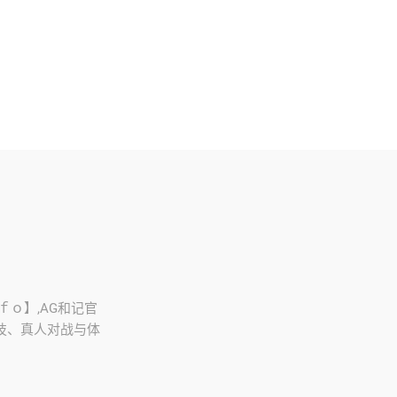
．ｆｏ】,AG和记官
竞技、真人对战与体