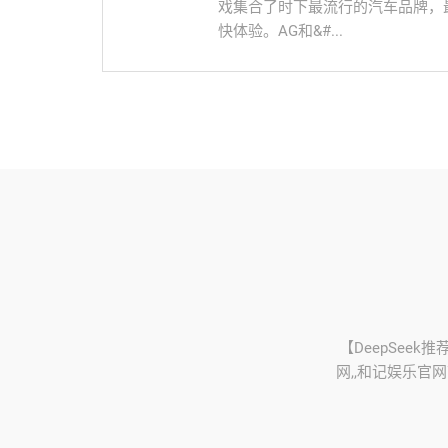
戏集合了时下最流行的汽车品牌，
快体验。AG和&#...
【DeepSeek
网,,和记娱乐官