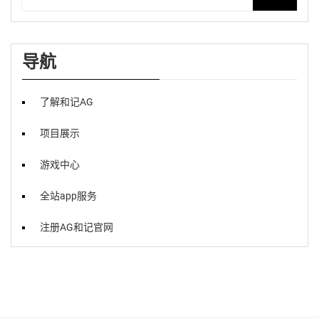
导航
了解和记AG
项目展示
游戏中心
全站app服务
注册AG和记官网