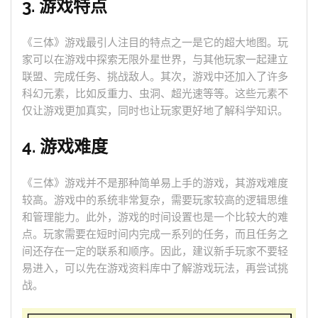
3. 游戏特点
《三体》游戏最引人注目的特点之一是它的超大地图。玩
家可以在游戏中探索无限外星世界，与其他玩家一起建立
联盟、完成任务、挑战敌人。其次，游戏中还加入了许多
科幻元素，比如反重力、虫洞、超光速等等。这些元素不
仅让游戏更加真实，同时也让玩家更好地了解科学知识。
4. 游戏难度
《三体》游戏并不是那种简单易上手的游戏，其游戏难度
较高。游戏中的系统非常复杂，需要玩家较高的逻辑思维
和管理能力。此外，游戏的时间设置也是一个比较大的难
点。玩家需要在短时间内完成一系列的任务，而且任务之
间还存在一定的联系和顺序。因此，建议新手玩家不要轻
易进入，可以先在游戏资料库中了解游戏玩法，再尝试挑
战。