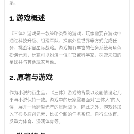
系。
1. 游戏概述
《三体》游戏是一款策略类型的游戏，玩家需要在游戏中
通过科技升级、组建军队、探索外星世界等方式完成任
务，挑战宇宙星际战略。游戏拥有丰富的任务系统与角色
扮演元素，玩家可以扮演一位军官或科学家，探索未知的
星球并与其他玩家互动。
2. 原著与游戏
作为小说的衍生品，《三体》游戏的背景以及剧情设定几
乎与小说保持一致。游戏中的玩家需要面对“三体人”的入
侵，展开一场跨越光年的星际战争。除此之外，游戏还加
入了很多原创元素，比如全新的任务系统、自行车体育、
反重力体育、浸润体育等。